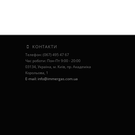
КОНТАКТИ
Телефон: (067) 495 47 67
Час роботи: Пон-Пт 9:00 - 20:00
03134, Україна, м. Київ, пр. Академіка
Корольова, 1
E-mail: info@immergas.com.ua