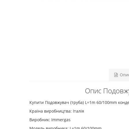
Опи
Опис Подовжу
Купити Подовжувач (труба) L=1m 60/100mm конде
Країна виробництва: Італія
Виробник: Immergas
Модель виробника: L=1m 60/100mm