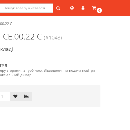
0
00.22 C
CE.00.22 C
(#1048)
складі
тел
еру згоряння з турбіною. Відведення та подача повітря
оаксіальний димар