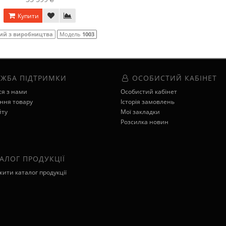
Купити
ий з виробництва
Модель
1003
ЖБА ПІДТРИМКИ
ОСОБИСТИЙ КАБІНЕТ
ся з нами
Особистий кабінет
ння товару
Історія замовлень
йту
Мої закладки
Розсилка новин
АЛОГ ПРОДУКЦІЇ
ити каталог продукції