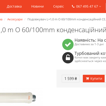
Доставка
Новини
Сервіс
067 495 47 67
на
Аксесуари
Подовжувач L=1,0 m O 60/100mm конденсаційний CE.
,0 m O 60/100mm конденсаційний 
Наявність: На 
Доставимо за 1-3 дні
Турбований ко
Котел має закриту кам
здійснюється через к
1 599 ₴
Купити