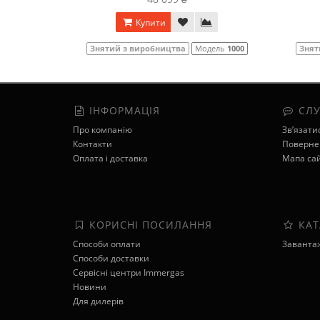
Купити
Знятий з виробництва
Модель
1000
Знят
ІНФОРМАЦІЯ
СЛУ
Про компанію
Зв’язати
Контакти
Поверне
Оплата і доставка
Мапа са
КОРИСНІ ПОСИЛАННЯ
КАТ
Способи оплати
Завантаж
Способи доставки
Сервісні центри Immergas
Новини
Для дилерів